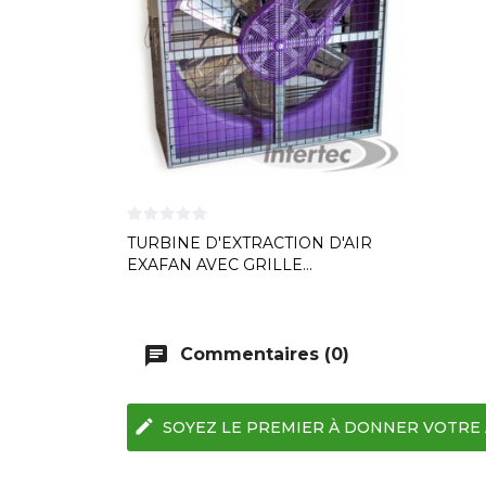
TURBINE D'EXTRACTION D'AIR
EXAFAN AVEC GRILLE...
chat
Commentaires (0)
edit
SOYEZ LE PREMIER À DONNER VOTRE 