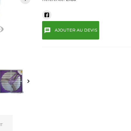
message
AJOUTER AU DEVIS
keyboard_arrow_right
IT