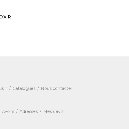
D'AIR
us ?
Catalogues
Nous contacter
Avoirs
Adresses
Mes devis