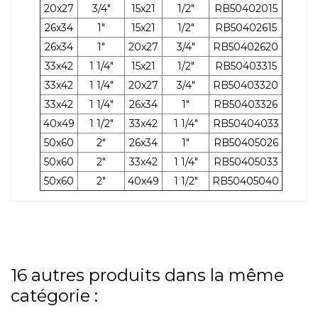
20x27
3/4"
15x21
1/2"
RB50402015
26x34
1"
15x21
1/2"
RB50402615
26x34
1"
20x27
3/4"
RB50402620
33x42
1 1/4"
15x21
1/2"
RB50403315
33x42
1 1/4"
20x27
3/4"
RB50403320
33x42
1 1/4"
26x34
1"
RB50403326
40x49
1 1/2"
33x42
1 1/4"
RB50404033
50x60
2"
26x34
1"
RB50405026
50x60
2"
33x42
1 1/4"
RB50405033
50x60
2"
40x49
1 1/2"
RB50405040
16 autres produits dans la même
catégorie :