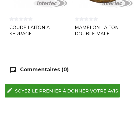
COUDE LAITON A
MAMELON LAITON
SERRAGE
DOUBLE MALE
chat
Commentaires (0)
edit
SOYEZ LE PREMIER À DONNER VOTRE AVIS