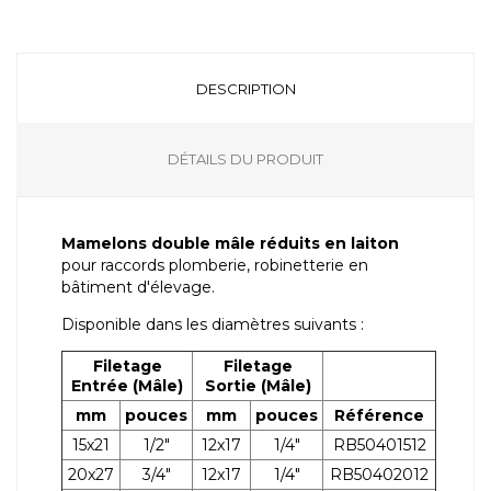
DESCRIPTION
DÉTAILS DU PRODUIT
Mamelons double mâle réduits en laiton
pour raccords plomberie, robinetterie en
bâtiment d'élevage.
Disponible dans les diamètres suivants :
Filetage
Filetage
Entrée (Mâle)
Sortie (Mâle)
mm
pouces
mm
pouces
Référence
15x21
1/2"
12x17
1/4"
RB50401512
20x27
3/4"
12x17
1/4"
RB50402012