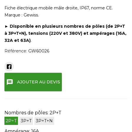
Fiche électrique mobile mâle droite, IP67, norme CE.
Marque : Gewiss.
► Disponible en plusieurs nombres de pôles (de 2P+T
à 3P+T+N), tensions (220V et 380V) et ampérages (16A,
32A et 63A)
.
Référence:
GW60026
message
AJOUTER AU DEVIS
Nombres de pôles: 2P+T
2P+T
3P+T
3P+T+N
Ampérage: 16A