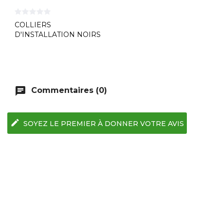
COLLIERS
D'INSTALLATION NOIRS
PAR 100
chat
Commentaires (0)
edit
SOYEZ LE PREMIER À DONNER VOTRE AVIS