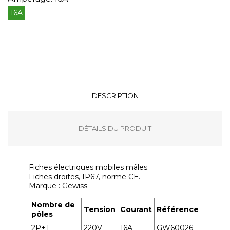
16A
DESCRIPTION
DÉTAILS DU PRODUIT
Fiches électriques mobiles mâles.
Fiches droites, IP67, norme CE.
Marque : Gewiss.
Nombre de
Tension
Courant
Référence
pôles
2P+T
220V
16A
GW60026