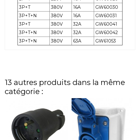
3P+T
380V
16A
GW60030
3P+T+N
380V
16A
GW60031
3P+T
380V
32A
GW60041
3P+T+N
380V
32A
GW60042
3P+T+N
380V
63A
GW61053
13 autres produits dans la même
catégorie :