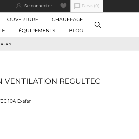
message
Devis
(
0
)
Se connecter
OUVERTURE
CHAUFFAGE
IE
ÉQUIPEMENTS
BLOG
XAFAN
N VENTILATION REGULTEC
TEC 10A Exafan.