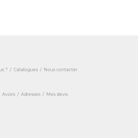
us ?
Catalogues
Nous contacter
Avoirs
Adresses
Mes devis