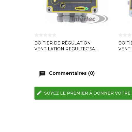
BOITIER DE RÉGULATION
BOITI
VENTILATION REGULTEC 5A...
VENTI
chat
Commentaires (0)
edit
SOYEZ LE PREMIER À DONNER VOTRE 