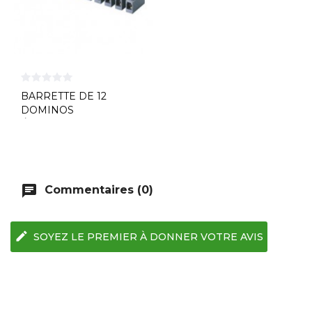
BARRETTE DE 12
DOMINOS
ÉLECTRIQUES GEWISS
chat
Commentaires (0)
edit
SOYEZ LE PREMIER À DONNER VOTRE AVIS