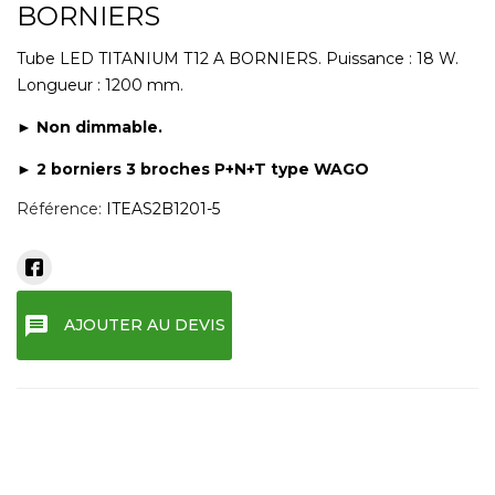
BORNIERS
Tube LED TITANIUM T12 A BORNIERS. Puissance : 18 W.
Longueur : 1200 mm.
► Non dimmable.
► 2 borniers 3 broches P+N+T type WAGO
Référence:
ITEAS2B1201-5
message
AJOUTER AU DEVIS