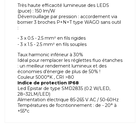
Très haute efficacité lumineuse des LEDS
(puce) : 150 lm/W
Déverrouillage par pression : accordement via
bornier 3 broches P+N+T type WAGO sans outil
:
- 3 x 0.5 - 2.5 mm² en fils rigides
- 3 x 1.5 - 2.5 mm² en fils souples
Taux harmonic inférieur à 30%
Idéal pour remplacer les réglettes fluo étanches
: un meilleur rendement lumineux et des
économies d’énergie de plus de 50% !
Couleur 5000°K , CRI >80
Indice de protection IP68
Led Epistar de type SMD2835 (0.2 W/LED,
28~32LM/LED)
Alimentation électrique 85-265 V AC / 50-60Hz
Températures de focntionnement : de - 20° à
+55°c